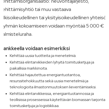
kehittämisorganisaatio: neuvontajärjestö,
kehittämisyhtiö tai muu vastaava
julkisoikeudellinen tai yksityisoikeudellinen yhteisö.
Ryhmän kokoamiseen voidaan myöntää 5 000 €
valmisteluraha.
Hankkeella voidaan esimerkiksi
Kehittää uusia tuotteita ja menetelmiä.
Kehittää elintarvikkeiden lyhyitä toimitusketjuja ja
paikallisia markkinoita.
Kehittää hajautettua energiantuotantoa,
resurssitehokkuutta sekä uusia menetelmiä ja
teknologioita ilmastonmuutoksen lieventämiseksi.
Kehittää elintarvikkeissa, energiantuotannossa ja
teollisissa prosesseissa käytettävän biomassan tarjontaa,
toimitusketjuja ja logistiikkaa.