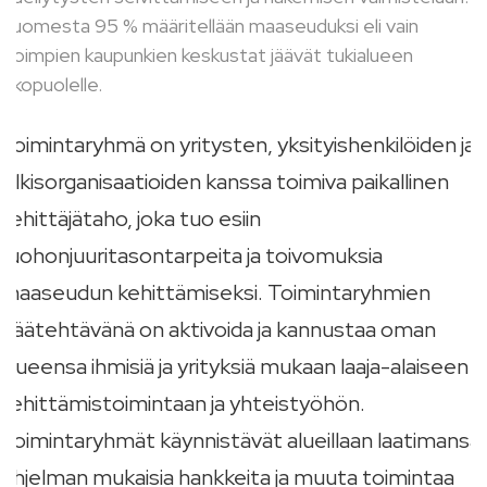
Suomesta 95 % määritellään maaseuduksi eli vain
isoimpien kaupunkien keskustat jäävät tukialueen
ulkopuolelle.
Toimintaryhmä on yritysten, yksityishenkilöiden ja
julkisorganisaatioiden kanssa toimiva paikallinen
kehittäjätaho, joka tuo esiin
ruohonjuuritasontarpeita ja toivomuksia
maaseudun kehittämiseksi. Toimintaryhmien
päätehtävänä on aktivoida ja kannustaa oman
alueensa ihmisiä ja yrityksiä mukaan laaja-alaiseen
kehittämistoimintaan ja yhteistyöhön.
Toimintaryhmät käynnistävät alueillaan laatimansa
ohjelman mukaisia hankkeita ja muuta toimintaa