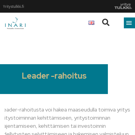
Yritystulkki.fi
Leader -rahoitus
Leader-rahoitusta voi hakea maaseudulla toimiva yritys
yritystoiminnan kehittämiseen, yritystoiminnan
laajentamiseen, kehittämisen tai investoinnin
edellytysten selvittämiseen ja hakemisen valmisteluun.