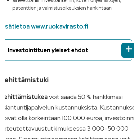
aineettomiin investointeihin, kuten ohjelmistojen,
patenttien ja valmistusoikeuksien hankintaan.
Lisätietoa www.ruokavirasto.fi
+
Investointituen yleiset ehdot
Kehittämistuki
Kehittämistukea
voit saada 50 % hankkimasi
asiantuntijapalvelun kustannuksista. Kustannukset
voivat olla korkeintaan 100 000 euroa, investoinnin
toteutettavuustutkimuksessa 3 000–50 000