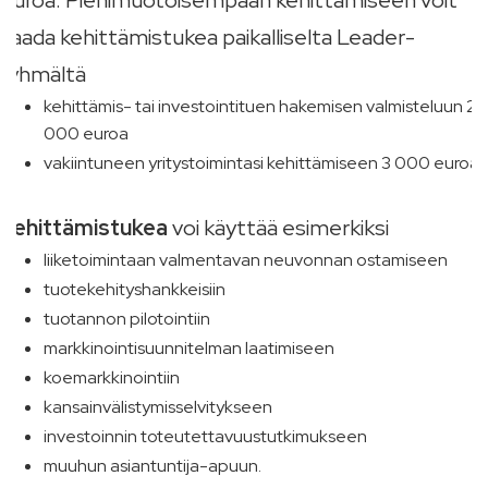
euroa. Pienimuotoisempaan kehittämiseen voit
saada kehittämistukea paikalliselta Leader-
ryhmältä
kehittämis- tai investointituen hakemisen valmisteluun 2
000 euroa
vakiintuneen yritystoimintasi kehittämiseen 3 000 euroa.
Kehittämistukea
voi käyttää esimerkiksi
liiketoimintaan valmentavan neuvonnan ostamiseen
tuotekehityshankkeisiin
tuotannon pilotointiin
markkinointisuunnitelman laatimiseen
koemarkkinointiin
kansainvälistymisselvitykseen
investoinnin toteutettavuustutkimukseen
muuhun asiantuntija-apuun.