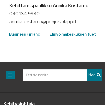
Kehittämispäällikkö Annika Kostamo
040 134 9940
annika.kostamo@pohjoisinlappi.fi
Business Finland
Elinvoimakeskuksen tuet
Haku
Hae
Kehitysjohtaja