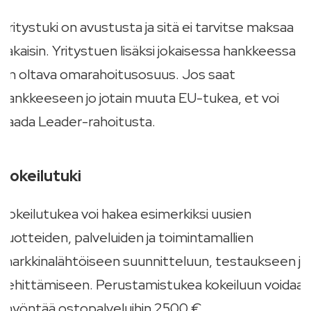
Yritystuki on avustusta ja sitä ei tarvitse maksaa
takaisin. Yritystuen lisäksi jokaisessa hankkeessa
on oltava omarahoitusosuus. Jos saat
hankkeeseen jo jotain muuta EU-tukea, et voi
saada Leader-rahoitusta.
Kokeilutuki
Kokeilutukea voi hakea esimerkiksi uusien
tuotteiden, palveluiden ja toimintamallien
markkinalähtöiseen suunnitteluun, testaukseen ja
kehittämiseen. Perustamistukea kokeiluun voidaan
myöntää ostopalveluihin 2500 €.