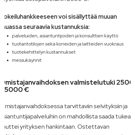
Kokeiluhankkeeseen voi sisällyttää muuan
muassa seuraavia kustannuksia:
palveluiden, asiantuntijoiden ja konsulttien käyttö
tuotantotilojen sekä koneiden ja laitteiden vuokraus
tuotekehittelyn kustannukset
messukäynnit
Omistajanvaihdoksen valmistelutuki 2500
- 5000 €
Omistajanvaihdoksessa tarvittaviin selvityksiin ja
asiantuntijapalveluihin on mahdollista saada tukea,
muttei yrityksen hankintaan. Ostettavan