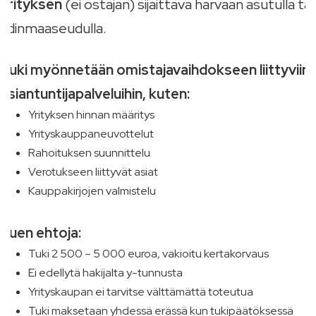
yrityksen
(ei ostajan) sijaittava harvaan asutulla tai
ydinmaaseudulla.
Tuki myönnetään omistajavaihdokseen liittyviin
asiantuntijapalveluihin, kuten:
Yrityksen hinnan määritys
Yrityskauppaneuvottelut
Rahoituksen suunnittelu
Verotukseen liittyvät asiat
Kauppakirjojen valmistelu
Tuen ehtoja:
Tuki 2 500 – 5 000 euroa, vakioitu kertakorvaus
Ei edellytä hakijalta y-tunnusta
Yrityskaupan ei tarvitse välttämättä toteutua
Tuki maksetaan yhdessä erässä kun tukipäätöksessä