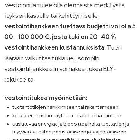
Investoinnilla tulee olla olennaista merkitystä
yrityksen kasvulle tai kehittymiselle.
Investointihankkeen tuettava budjetti voi olla 5
000 - 100 000 €, josta tuki on 20–40 %
investointihankkeen kustannuksista.
Tuen
määrään vaikuttaa tukialue. Isompiin
investointihankkeisiin voi hakea tukea ELY-
keskukselta.
Investointitukea myönnetään:
tuotantotilojen hankkimiseen tai rakentamiseen
koneiden ja muun käyttöomaisuuden hankintaan
uusiutuvaa energiaa ja biopolttoaineita tuottavien ja
myyvien laitosten perustamiseen ja laajentamiseen