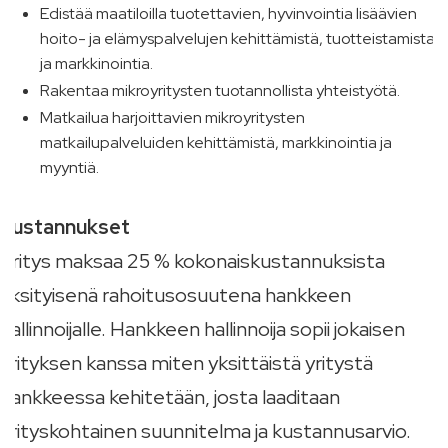
Edistää maatiloilla tuotettavien, hyvinvointia lisäävien
hoito- ja elämyspalvelujen kehittämistä, tuotteistamista
ja markkinointia.
Rakentaa mikroyritysten tuotannollista yhteistyötä.
Matkailua harjoittavien mikroyritysten
matkailupalveluiden kehittämistä, markkinointia ja
myyntiä.
Kustannukset
Yritys maksaa 25 % kokonaiskustannuksista
yksityisenä rahoitusosuutena hankkeen
hallinnoijalle. Hankkeen hallinnoija sopii jokaisen
yrityksen kanssa miten yksittäistä yritystä
hankkeessa kehitetään, josta laaditaan
yrityskohtainen suunnitelma ja kustannusarvio.