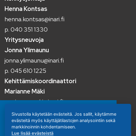
Henna Kontsas
henna.kontsas@inari.fi
p. 040 351 1330
Yritysneuvoja
Jonna Ylimaunu
jonna.ylimaunu@inari.fi
p. 045 610 1225
Kehittämiskoordinaattori
Marianne Mäki
marianne.maki@inari.fi
p. 040 354 3202
Sivustolla käytetään evästeitä. Jos sallit, käytämme
Sivustomme käyttää evästeitä. Käytämme
evästeitä myös käyttäjätilastojen analysointiin sekä
www.inari.fi
evästeitä mm. kävijätilastojen analysointiin.
markkinoinnin kohdentamiseen.
Lue lisää evästeistä
Lue lisää evästeistä