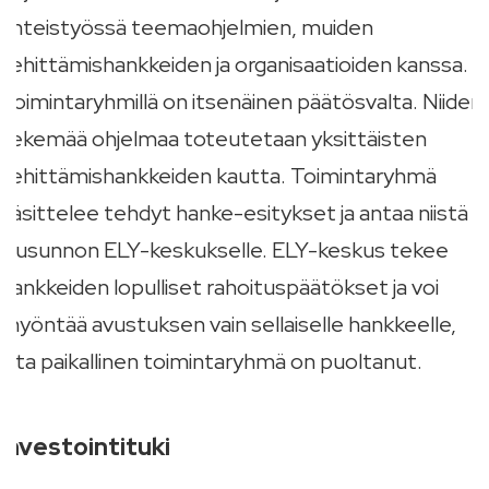
yhteistyössä teemaohjelmien, muiden
kehittämishankkeiden ja organisaatioiden kanssa.
Toimintaryhmillä on itsenäinen päätösvalta. Niiden
tekemää ohjelmaa toteutetaan yksittäisten
kehittämishankkeiden kautta. Toimintaryhmä
käsittelee tehdyt hanke-esitykset ja antaa niistä
lausunnon ELY-keskukselle. ELY-keskus tekee
hankkeiden lopulliset rahoituspäätökset ja voi
myöntää avustuksen vain sellaiselle hankkeelle,
jota paikallinen toimintaryhmä on puoltanut.
Investointituki