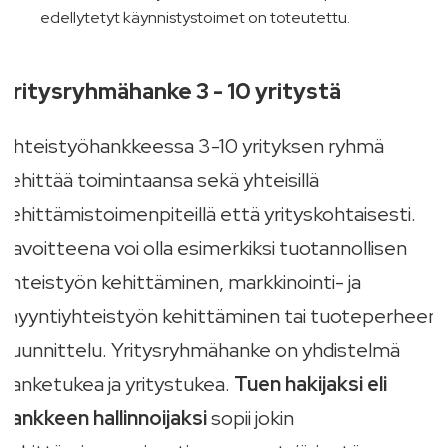
edellytetyt käynnistystoimet on toteutettu.
Yritysryhmähanke 3 - 10 yritystä
Yhteistyöhankkeessa 3-10 yrityksen ryhmä
kehittää toimintaansa sekä yhteisillä
kehittämistoimenpiteillä että yrityskohtaisesti.
Tavoitteena voi olla esimerkiksi tuotannollisen
yhteistyön kehittäminen, markkinointi- ja
myyntiyhteistyön kehittäminen tai tuoteperheen
suunnittelu. Yritysryhmähanke on yhdistelmä
hanketukea ja yritystukea.
Tuen hakijaksi eli
hankkeen hallinnoijaksi
sopii jokin