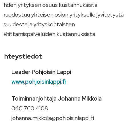
Yhden yrityksen osuus kustannuksista
muodostuu yhteisen osion yritykselle jyvitetystä
osuudesta ja yrityskohtaisten
kehittämispalveluiden kustannuksista.
Yhteystiedot
Leader Pohjoisin Lappi
www.pohjoisinlappi.fi
Toiminnanjohtaja Johanna Mikkola
040 760 4108
johanna.mikkola@pohjoisinlappi.fi